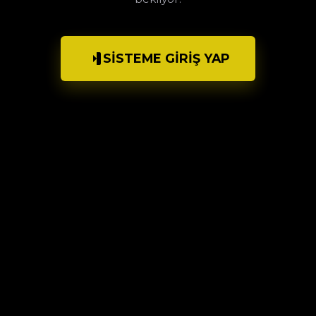
SISTEME GIRIŞ YAP