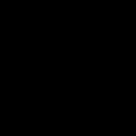
1.5M+
4.000+
AKTIF ÜYE
CASINO OYUNU