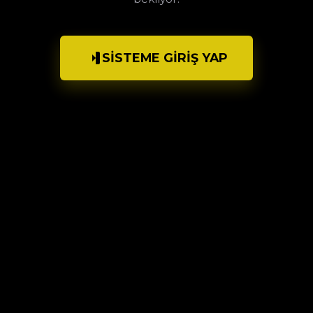
SISTEME GIRIŞ YAP