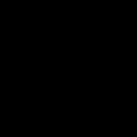
1.5M+
4.000+
AKTIF ÜYE
CASINO OYUNU