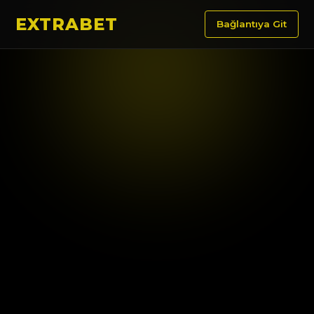
EXTRABET
Bağlantıya Git