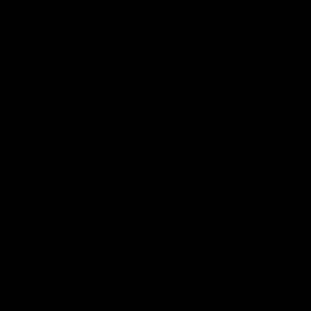
1.5M+
4.000+
AKTIF ÜYE
CASINO OYUNU