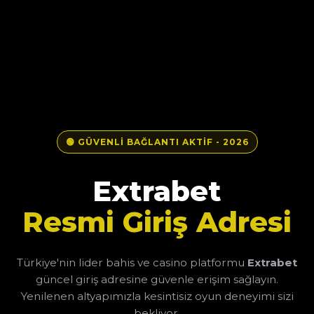
🟢 GÜVENLİ BAĞLANTI AKTİF - 2026
Extrabet
Resmi Giriş Adresi
Türkiye'nin lider bahis ve casino platformu
Extrabet
güncel giriş adresine güvenle erişim sağlayın.
Yenilenen altyapımızla kesintisiz oyun deneyimi sizi
bekliyor.