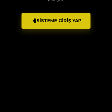
SISTEME GIRIŞ YAP