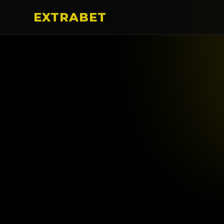
EXTRABET