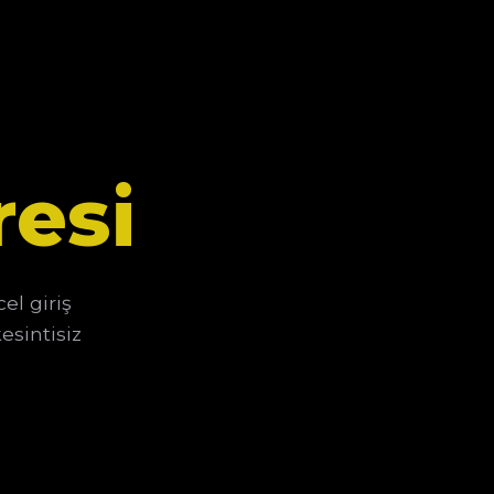
resi
el giriş
esintisiz