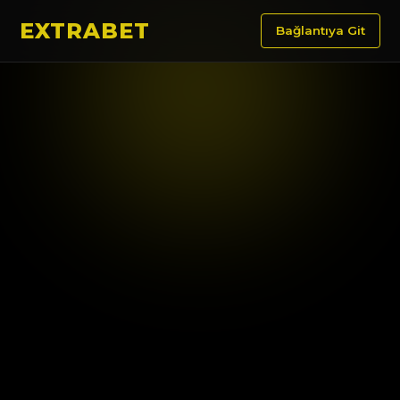
EXTRABET
Bağlantıya Git