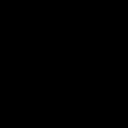
1.5M+
4.000+
AKTIF ÜYE
CASINO OYUNU