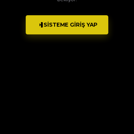
SISTEME GIRIŞ YAP