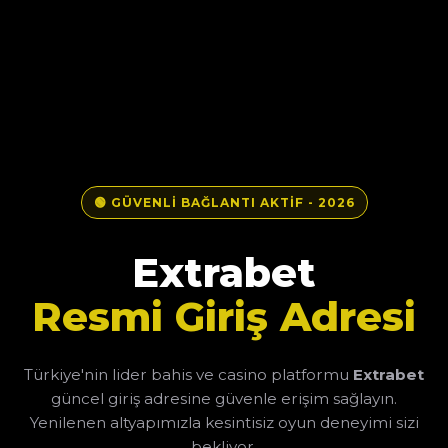
🟢 GÜVENLİ BAĞLANTI AKTİF - 2026
Extrabet
Resmi Giriş Adresi
Türkiye'nin lider bahis ve casino platformu
Extrabet
güncel giriş adresine güvenle erişim sağlayın.
Yenilenen altyapımızla kesintisiz oyun deneyimi sizi
bekliyor.