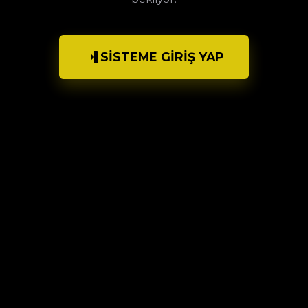
SISTEME GIRIŞ YAP