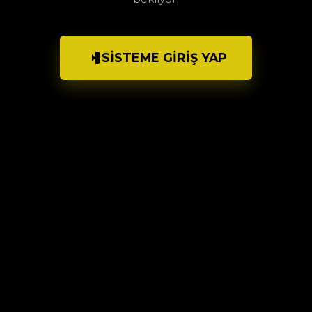
SISTEME GIRIŞ YAP