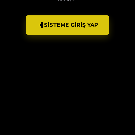
SISTEME GIRIŞ YAP