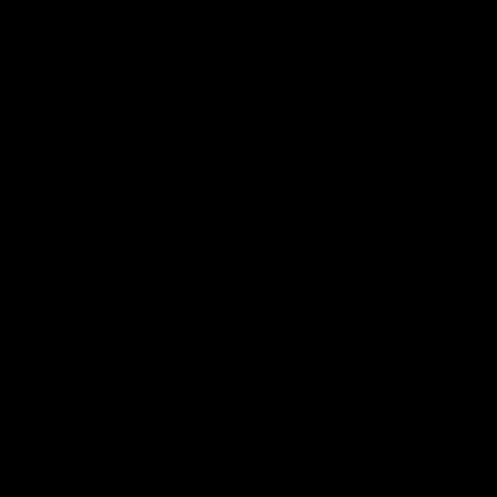
1.5M+
4.000+
AKTIF ÜYE
CASINO OYUNU