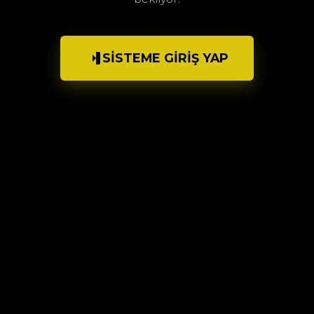
SISTEME GIRIŞ YAP