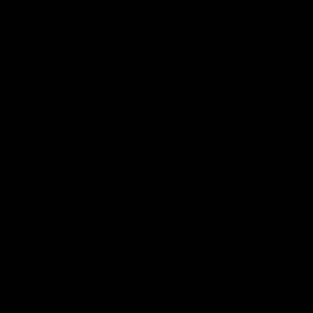
1.5M+
4.000+
AKTIF ÜYE
CASINO OYUNU