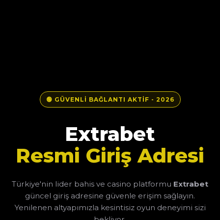
🟢 GÜVENLİ BAĞLANTI AKTİF - 2026
Extrabet
Resmi Giriş Adresi
Türkiye'nin lider bahis ve casino platformu
Extrabet
güncel giriş adresine güvenle erişim sağlayın.
Yenilenen altyapımızla kesintisiz oyun deneyimi sizi
bekliyor.