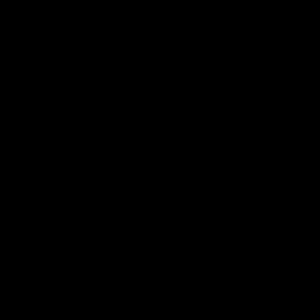
1.5M+
4.000+
AKTIF ÜYE
CASINO OYUNU