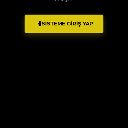
SISTEME GIRIŞ YAP