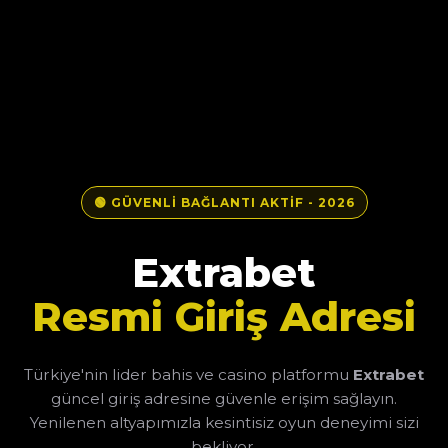
🟢 GÜVENLİ BAĞLANTI AKTİF - 2026
Extrabet
Resmi Giriş Adresi
Türkiye'nin lider bahis ve casino platformu
Extrabet
güncel giriş adresine güvenle erişim sağlayın.
Yenilenen altyapımızla kesintisiz oyun deneyimi sizi
bekliyor.