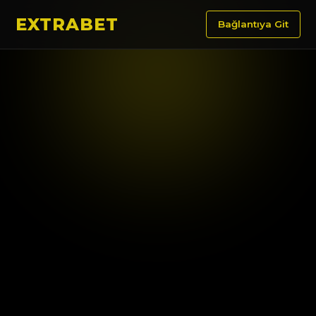
EXTRABET
Bağlantıya Git