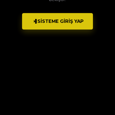
SISTEME GIRIŞ YAP