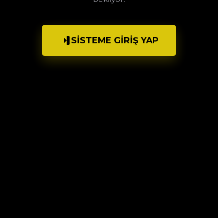
SISTEME GIRIŞ YAP