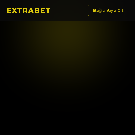
EXTRABET
Bağlantıya Git