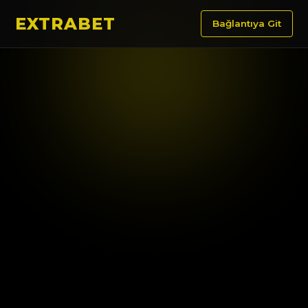
EXTRABET
Bağlantıya Git