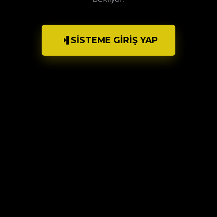
SISTEME GIRIŞ YAP