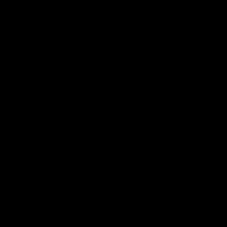
1.5M+
4.000+
AKTIF ÜYE
CASINO OYUNU