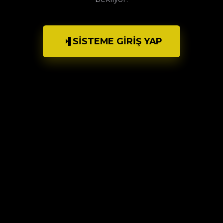
SISTEME GIRIŞ YAP