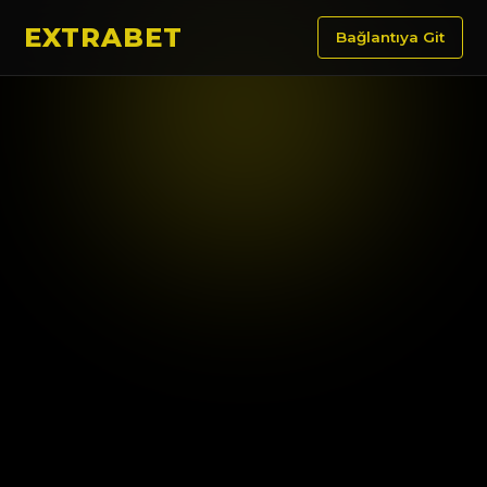
EXTRABET
Bağlantıya Git