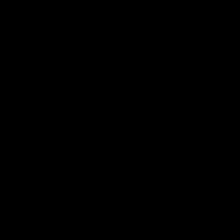
1.5M+
4.000+
AKTIF ÜYE
CASINO OYUNU