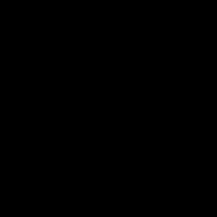
1.5M+
4.000+
AKTIF ÜYE
CASINO OYUNU