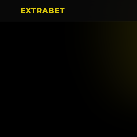
EXTRABET