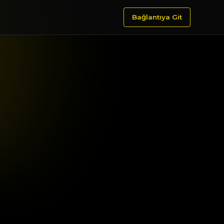
Bağlantıya Git