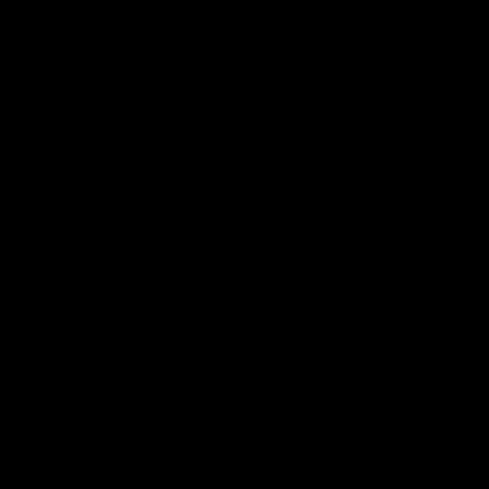
1.5M+
4.000+
AKTIF ÜYE
CASINO OYUNU