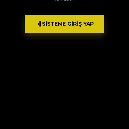
SISTEME GIRIŞ YAP