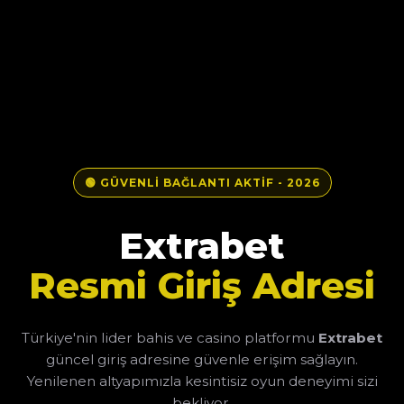
🟢 GÜVENLİ BAĞLANTI AKTİF - 2026
Extrabet
Resmi Giriş Adresi
Türkiye'nin lider bahis ve casino platformu
Extrabet
güncel giriş adresine güvenle erişim sağlayın.
Yenilenen altyapımızla kesintisiz oyun deneyimi sizi
bekliyor.