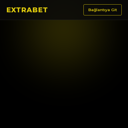
EXTRABET
Bağlantıya Git