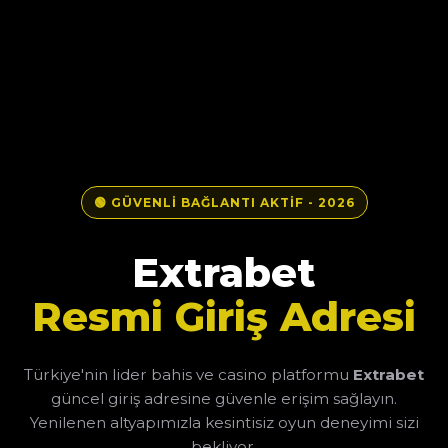
🟢 GÜVENLİ BAĞLANTI AKTİF - 2026
Extrabet
Resmi Giriş Adresi
Türkiye'nin lider bahis ve casino platformu
Extrabet
güncel giriş adresine güvenle erişim sağlayın.
Yenilenen altyapımızla kesintisiz oyun deneyimi sizi
bekliyor.