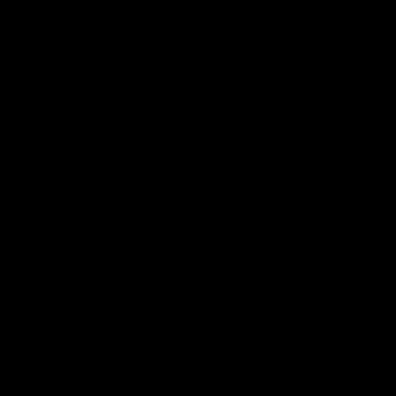
1.5M+
4.000+
AKTIF ÜYE
CASINO OYUNU