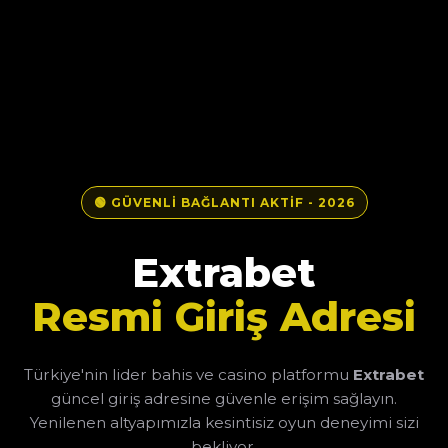
🟢 GÜVENLİ BAĞLANTI AKTİF - 2026
Extrabet
Resmi Giriş Adresi
Türkiye'nin lider bahis ve casino platformu
Extrabet
güncel giriş adresine güvenle erişim sağlayın.
Yenilenen altyapımızla kesintisiz oyun deneyimi sizi
bekliyor.