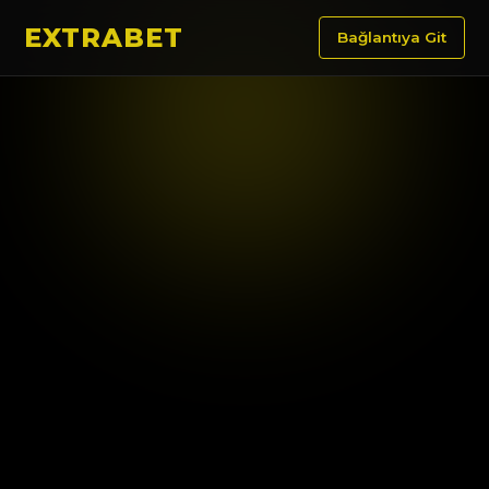
EXTRABET
Bağlantıya Git