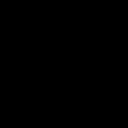
1.5M+
4.000+
AKTIF ÜYE
CASINO OYUNU