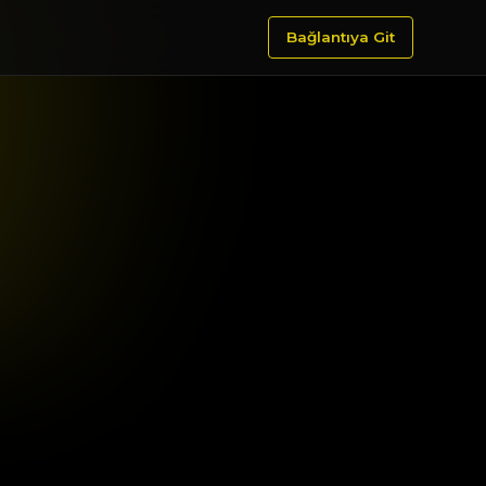
Bağlantıya Git