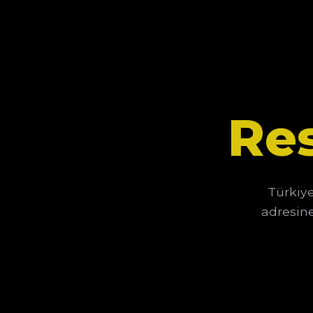
Res
Türkiye
adresine