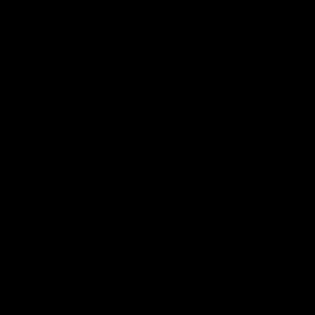
1.5M+
4.000+
AKTIF ÜYE
CASINO OYUNU