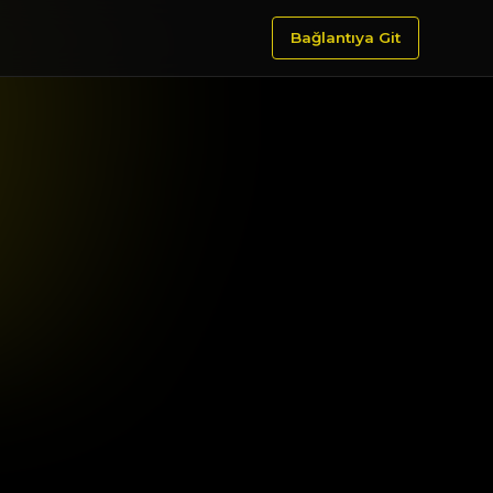
Bağlantıya Git