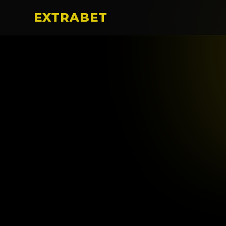
EXTRABET