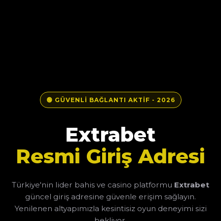
🟢 GÜVENLİ BAĞLANTI AKTİF - 2026
Extrabet
Resmi Giriş Adresi
Türkiye'nin lider bahis ve casino platformu
Extrabet
güncel giriş adresine güvenle erişim sağlayın.
Yenilenen altyapımızla kesintisiz oyun deneyimi sizi
bekliyor.