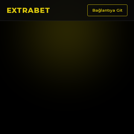
EXTRABET
Bağlantıya Git