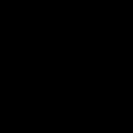
1.5M+
4.000+
AKTIF ÜYE
CASINO OYUNU