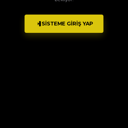
SISTEME GIRIŞ YAP