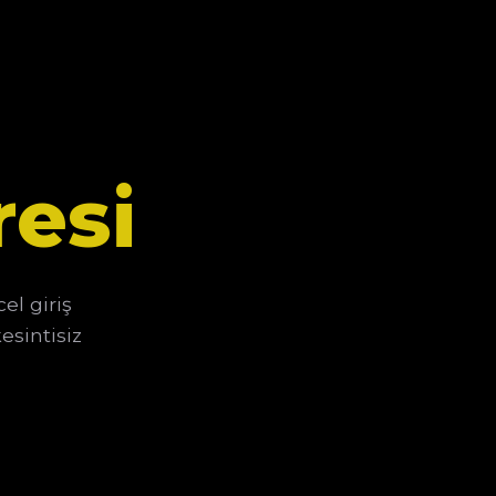
resi
el giriş
esintisiz