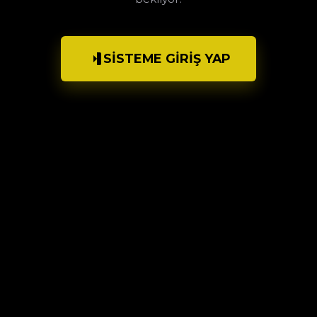
SISTEME GIRIŞ YAP