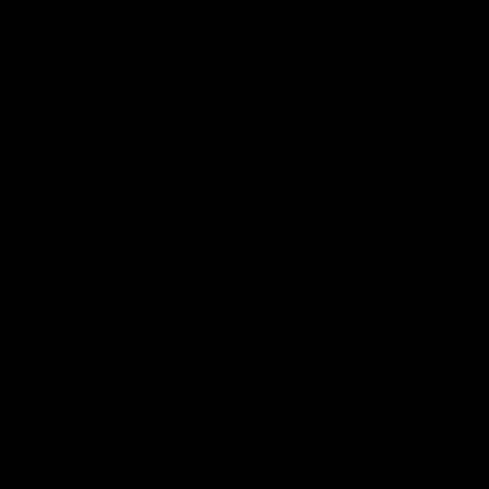
1.5M+
4.000+
AKTIF ÜYE
CASINO OYUNU