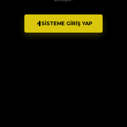
SISTEME GIRIŞ YAP