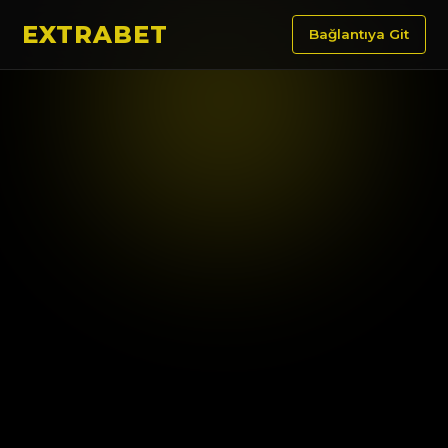
EXTRABET
Bağlantıya Git