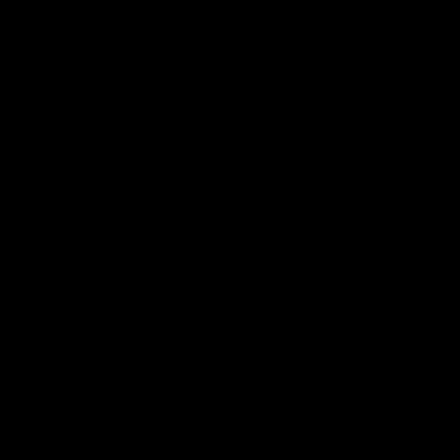
1.5M+
4.000+
AKTIF ÜYE
CASINO OYUNU