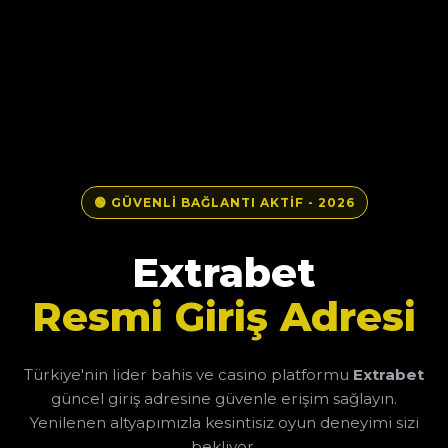
🟢 GÜVENLİ BAĞLANTI AKTİF - 2026
Extrabet
Resmi Giriş Adresi
Türkiye'nin lider bahis ve casino platformu
Extrabet
güncel giriş adresine güvenle erişim sağlayın.
Yenilenen altyapımızla kesintisiz oyun deneyimi sizi
bekliyor.