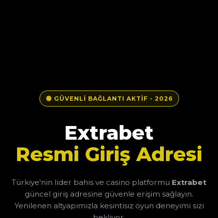
🟢 GÜVENLİ BAĞLANTI AKTİF - 2026
Extrabet
Resmi Giriş Adresi
Türkiye'nin lider bahis ve casino platformu
Extrabet
güncel giriş adresine güvenle erişim sağlayın.
Yenilenen altyapımızla kesintisiz oyun deneyimi sizi
bekliyor.