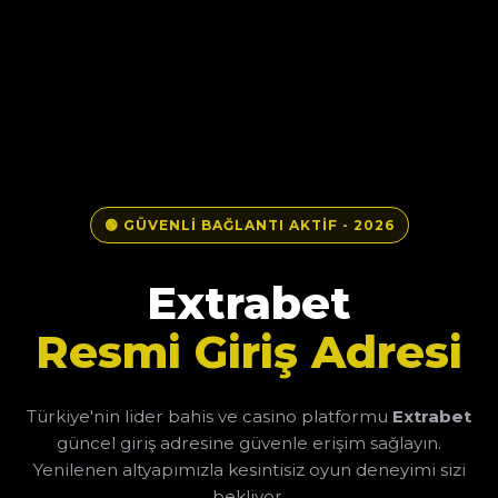
🟢 GÜVENLİ BAĞLANTI AKTİF - 2026
Extrabet
Resmi Giriş Adresi
Türkiye'nin lider bahis ve casino platformu
Extrabet
güncel giriş adresine güvenle erişim sağlayın.
Yenilenen altyapımızla kesintisiz oyun deneyimi sizi
bekliyor.