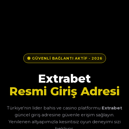
🟢 GÜVENLİ BAĞLANTI AKTİF - 2026
Extrabet
Resmi Giriş Adresi
Türkiye'nin lider bahis ve casino platformu
Extrabet
güncel giriş adresine güvenle erişim sağlayın.
Yenilenen altyapımızla kesintisiz oyun deneyimi sizi
bekliyor.