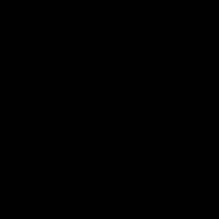
1.5M+
4.000+
AKTIF ÜYE
CASINO OYUNU