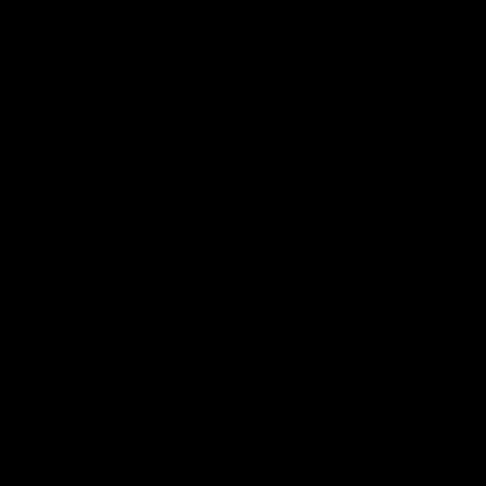
1.5M+
4.000+
AKTIF ÜYE
CASINO OYUNU