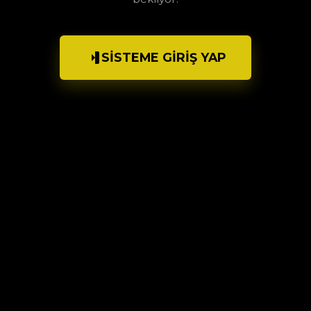
SISTEME GIRIŞ YAP