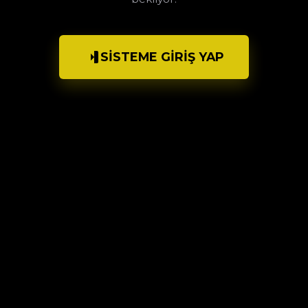
SISTEME GIRIŞ YAP