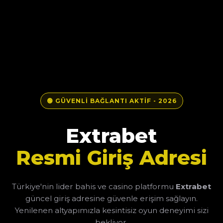
🟢 GÜVENLİ BAĞLANTI AKTİF - 2026
Extrabet
Resmi Giriş Adresi
Türkiye'nin lider bahis ve casino platformu
Extrabet
güncel giriş adresine güvenle erişim sağlayın.
Yenilenen altyapımızla kesintisiz oyun deneyimi sizi
bekliyor.