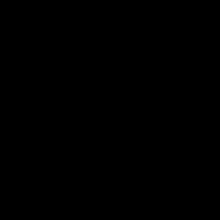
1.5M+
4.000+
AKTIF ÜYE
CASINO OYUNU