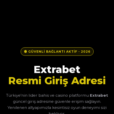
🟢 GÜVENLİ BAĞLANTI AKTİF - 2026
Extrabet
Resmi Giriş Adresi
Türkiye'nin lider bahis ve casino platformu
Extrabet
güncel giriş adresine güvenle erişim sağlayın.
Yenilenen altyapımızla kesintisiz oyun deneyimi sizi
bekliyor.