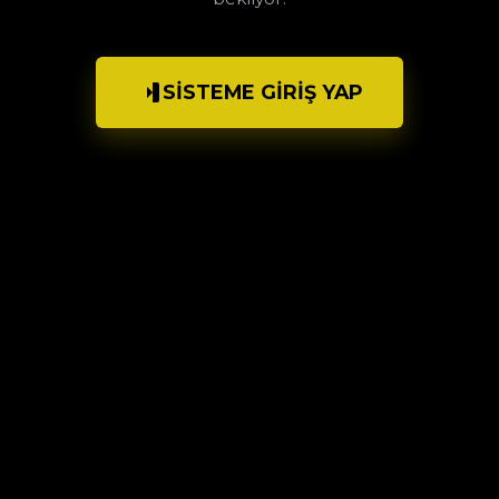
SISTEME GIRIŞ YAP