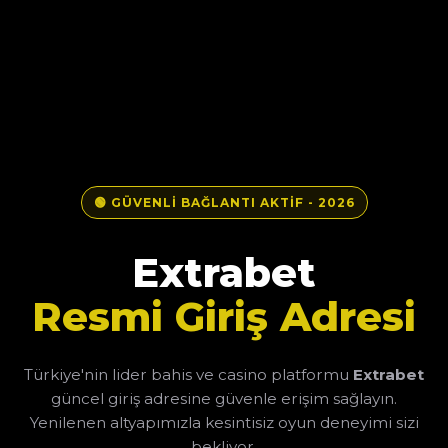
🟢 GÜVENLİ BAĞLANTI AKTİF - 2026
Extrabet
Resmi Giriş Adresi
Türkiye'nin lider bahis ve casino platformu
Extrabet
güncel giriş adresine güvenle erişim sağlayın.
Yenilenen altyapımızla kesintisiz oyun deneyimi sizi
bekliyor.